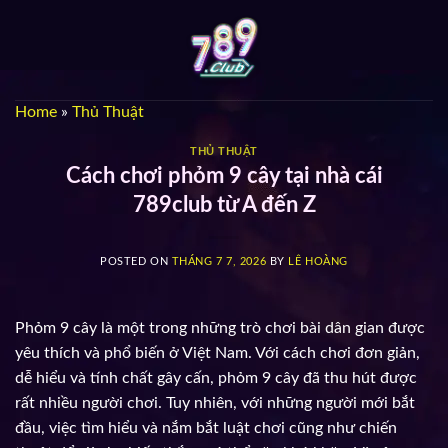
Skip
to
content
Home
»
Thủ Thuật
THỦ THUẬT
Cách chơi phỏm 9 cây tại nhà cái
789club từ A đến Z
POSTED ON
THÁNG 7 7, 2026
BY
LÊ HOÀNG
Phỏm 9 cây là một trong những trò chơi bài dân gian được
yêu thích và phổ biến ở Việt Nam. Với cách chơi đơn giản,
dễ hiểu và tính chất gây cấn, phỏm 9 cây đã thu hút được
rất nhiều người chơi. Tuy nhiên, với những người mới bắt
đầu, việc tìm hiểu và nắm bắt luật chơi cũng như chiến