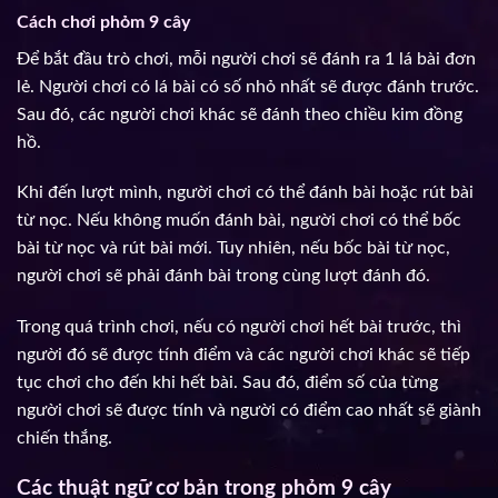
Cách chơi phỏm 9 cây
Để bắt đầu trò chơi, mỗi người chơi sẽ đánh ra 1 lá bài đơn
lẻ. Người chơi có lá bài có số nhỏ nhất sẽ được đánh trước.
Sau đó, các người chơi khác sẽ đánh theo chiều kim đồng
hồ.
Khi đến lượt mình, người chơi có thể đánh bài hoặc rút bài
từ nọc. Nếu không muốn đánh bài, người chơi có thể bốc
bài từ nọc và rút bài mới. Tuy nhiên, nếu bốc bài từ nọc,
người chơi sẽ phải đánh bài trong cùng lượt đánh đó.
Trong quá trình chơi, nếu có người chơi hết bài trước, thì
người đó sẽ được tính điểm và các người chơi khác sẽ tiếp
tục chơi cho đến khi hết bài. Sau đó, điểm số của từng
người chơi sẽ được tính và người có điểm cao nhất sẽ giành
chiến thắng.
Các thuật ngữ cơ bản trong phỏm 9 cây