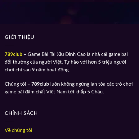
GIỚI THIỆU
789club
– Game Bài Tài Xỉu Đỉnh Cao là nhà cái game bài
đổi thưởng của người Việt. Tự hào với hơn 5 triệu người
chơi chỉ sau 9 năm hoạt động.
Chúng tôi –
789club
luôn không ngừng lan tỏa các trò chơi
game bài đậm chất Việt Nam tới khắp 5 Châu.
CHÍNH SÁCH
Về chúng tôi