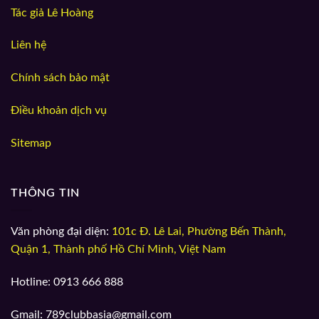
Tác giả Lê Hoàng
Liên hệ
Chính sách bảo mật
Điều khoản dịch vụ
Sitemap
THÔNG TIN
Văn phòng đại diện:
101c Đ. Lê Lai, Phường Bến Thành,
Quận 1, Thành phố Hồ Chí Minh, Việt Nam
Hotline: 0913 666 888
Gmail:
789clubbasia@gmail.com