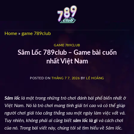
Skip
to
content
Home
»
game 789club
GAME 789CLUB
Sâm Lốc 789club – Game bài cuốn
nhất Việt Nam
POSTED ON
THÁNG 7 7, 2026
BY
LÊ HOÀNG
Sâm lốc
là một trong những trò chơi đánh bài phổ biến nhất ở
Việt Nam. Nó là trò chơi mang tính giải trí cao và có thể giúp
người chơi giải tỏa căng thẳng sau một ngày làm việc vất vả.
Tuy nhiên, không phải ai cũng biết
sâm lốc là gì
và cách chơi
của nó. Trong bài viết này, chúng tôi sẽ tìm hiểu về Sâm lốc
.