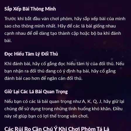
Sắp Xếp Bài Thông Minh
Trước khi bắt đầu ván chơi phỏm, hãy sắp xếp bài của mình
sao cho thông minh nhất. Hãy để các lá bài giống nhau
cạnh nhau để dễ dàng tạo thành cặp hoặc bộ ba khi đánh
bài.
Đọc Hiểu Tâm Lý Đối Thủ
Khi đánh bài, hãy cố gắng đọc hiểu tâm lý của đối thủ. Nếu
bạn nhận ra đối thủ đang có ý định hạ bài, hãy cố gắng
đánh bài cao hơn để ngăn cản đối thủ.
Giữ Lại Các Lá Bài Quan Trọng
Nếu bạn có các lá bài quan trọng như A, K, Q, J, hãy giữ lại
chúng để sử dụng trong những tình huống khó khăn. Điều
này sẽ giúp bạn có lợi thế trong ván chơi.
Các Rủi Ro Cần Chú Ý Khi Chơi Phỏm Tá Lả