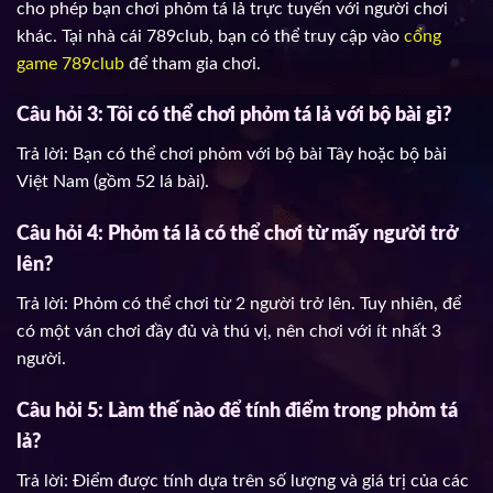
cho phép bạn chơi phỏm tá lả trực tuyến với người chơi
khác. Tại nhà cái 789club, bạn có thể truy cập vào
cổng
game 789club
để tham gia chơi.
Câu hỏi 3: Tôi có thể chơi phỏm tá lả với bộ bài gì?
Trả lời: Bạn có thể chơi phỏm với bộ bài Tây hoặc bộ bài
Việt Nam (gồm 52 lá bài).
Câu hỏi 4: Phỏm tá lả có thể chơi từ mấy người trở
lên?
Trả lời: Phỏm có thể chơi từ 2 người trở lên. Tuy nhiên, để
có một ván chơi đầy đủ và thú vị, nên chơi với ít nhất 3
người.
Câu hỏi 5: Làm thế nào để tính điểm trong phỏm tá
lả?
Trả lời: Điểm được tính dựa trên số lượng và giá trị của các