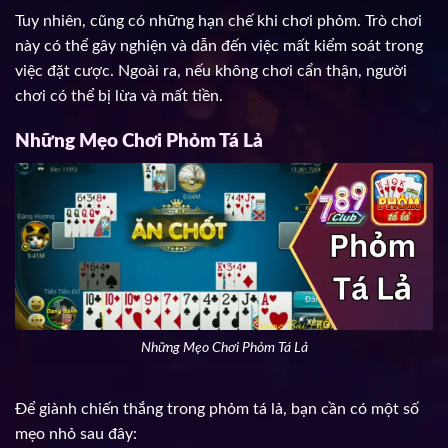
Tuy nhiên, cũng có những hạn chế khi chơi phỏm. Trò chơi
này có thể gây nghiện và dẫn đến việc mất kiểm soát trong
việc đặt cược. Ngoài ra, nếu không chơi cẩn thận, người
chơi có thể bị lừa và mất tiền.
Những Mẹo Chơi Phỏm Tá Lả
Những Mẹo Chơi Phỏm Tá Lả
Để giành chiến thắng trong phỏm tá lả, bạn cần có một số
mẹo nhỏ sau đây: