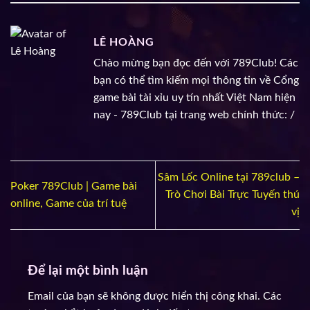
LÊ HOÀNG
Chào mừng bạn đọc đến với 789Club! Các
bạn có thể tìm kiếm mọi thông tin về Cổng
game bài tài xỉu uy tín nhất Việt Nam hiện
nay - 789Club tại trang web chính thức: /
Sâm Lốc Online tại 789club –
Poker 789Club | Game bài
Trò Chơi Bài Trực Tuyến thú
online, Game của trí tuệ
vị
Để lại một bình luận
Email của bạn sẽ không được hiển thị công khai.
Các