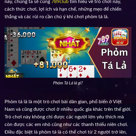
này, chúng ta sẽ cùng
789club
tìm hiểu về trò chơi này,
cách thức chơi, lợi ích và hạn chế, những mẹo để chiến
thắng và các rủi ro cần chú ý khi chơi phỏm tá lả.
Phỏm Tá Lả là gì?
Phỏm tá lả là một trò chơi bài dân gian, phổ biến ở Việt
Nam và cũng được chơi ở nhiều quốc gia khác trên thế giới.
Trò chơi này không chỉ được các người lớn yêu thích mà
còn được các em nhỏ cũng như các thanh thiếu niên chơi.
Điều đặc biệt là phỏm tá lả có thể chơi từ 2 người trở lên,