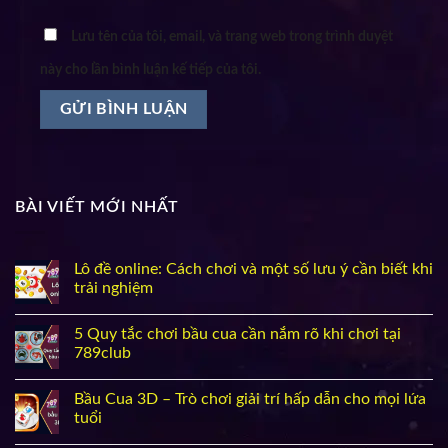
Lưu tên của tôi, email, và trang web trong trình duyệt
này cho lần bình luận kế tiếp của tôi.
BÀI VIẾT MỚI NHẤT
Lô đề online: Cách chơi và một số lưu ý cần biết khi
trải nghiệm
5 Quy tắc chơi bầu cua cần nắm rõ khi chơi tại
789club
Bầu Cua 3D – Trò chơi giải trí hấp dẫn cho mọi lứa
tuổi