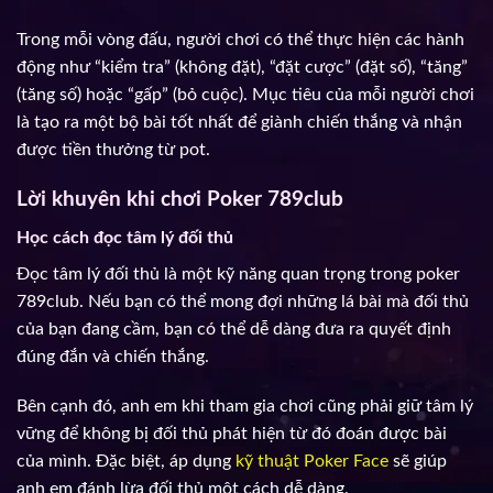
Trong mỗi vòng đấu, người chơi có thể thực hiện các hành
động như “kiểm tra” (không đặt), “đặt cược” (đặt số), “tăng”
(tăng số) hoặc “gấp” (bỏ cuộc). Mục tiêu của mỗi người chơi
là tạo ra một bộ bài tốt nhất để giành chiến thắng và nhận
được tiền thưởng từ pot.
Lời khuyên khi chơi Poker 789club
Học cách đọc tâm lý đối thủ
Đọc tâm lý đối thủ là một kỹ năng quan trọng trong poker
789club. Nếu bạn có thể mong đợi những lá bài mà đối thủ
của bạn đang cầm, bạn có thể dễ dàng đưa ra quyết định
đúng đắn và chiến thắng.
Bên cạnh đó, anh em khi tham gia chơi cũng phải giữ tâm lý
vững để không bị đối thủ phát hiện từ đó đoán được bài
của mình. Đặc biệt, áp dụng
kỹ thuật Poker Face
sẽ giúp
anh em đánh lừa đối thủ một cách dễ dàng.