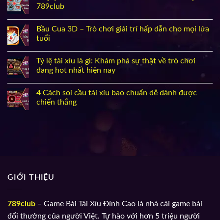
789club
Bầu Cua 3D – Trò chơi giải trí hấp dẫn cho mọi lứa
tuổi
Tỷ lệ tài xỉu là gì: Khám phá sự thật về trò chơi
đang hot nhất hiện nay
4 Cách soi cầu tài xỉu bao chuẩn dễ dành được
chiến thắng
GIỚI THIỆU
789club
– Game Bài Tài Xỉu Đỉnh Cao là nhà cái game bài
đổi thưởng của người Việt. Tự hào với hơn 5 triệu người