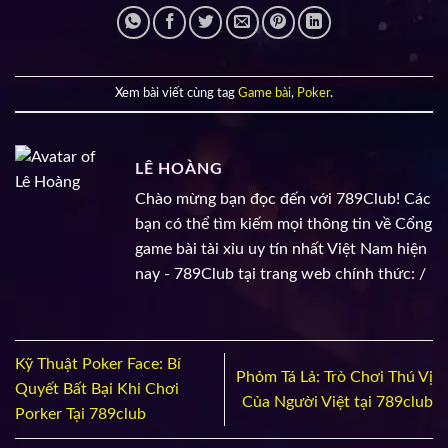
Xem bài viết cùng tag
Game bài
,
Poker
.
LÊ HOÀNG
Chào mừng bạn đọc đến với 789Club! Các
bạn có thể tìm kiếm mọi thông tin về Cổng
game bài tài xỉu uy tín nhất Việt Nam hiện
nay - 789Club tại trang web chính thức: /
Kỹ Thuật Poker Face: Bí
Phỏm Tá Lả: Trò Chơi Thú Vị
Quyết Bất Bại Khi Chơi
Của Người Việt tại 789club
Porker Tại 789club